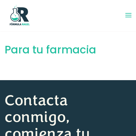
Ir al contenido princ
Para tu farmacia
Contacta
conmigo,
comienza tu